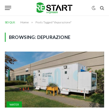
SEI QUI:
Home
»
Posts Tagged "depurazione"
BROWSING:
DEPURAZIONE
WATER