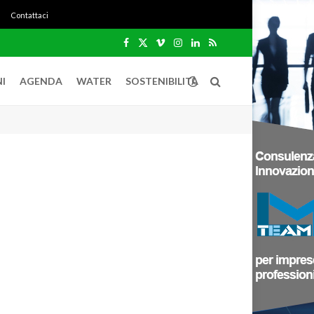
Contattaci
Facebook
X
Vimeo
Instagram
LinkedIn
RSS
(Twitter)
I
AGENDA
WATER
SOSTENIBILITÀ