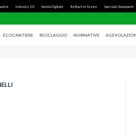
gazine
Industry 5.0
Sanità Digitale
ReStart in Green
Speciale Stampanti
ECOCANTIERE
RICICLAGGIO
NORMATIVE
AGEVOLAZION
ELLI