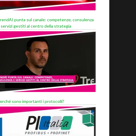
rendAI punta sul canale: competenze, consulenza
 servizi gestiti al centro della strategia
erché sono importanti i protocolli?