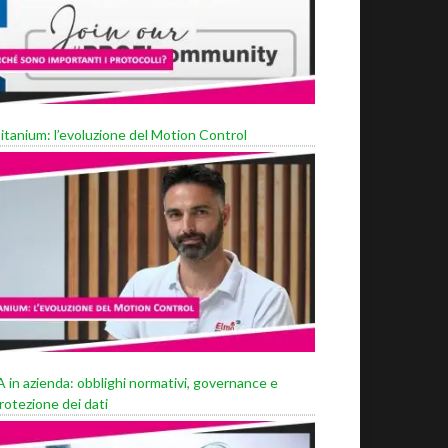
itanium: l’evoluzione del Motion Control
A in azienda: obblighi normativi, governance e
rotezione dei dati