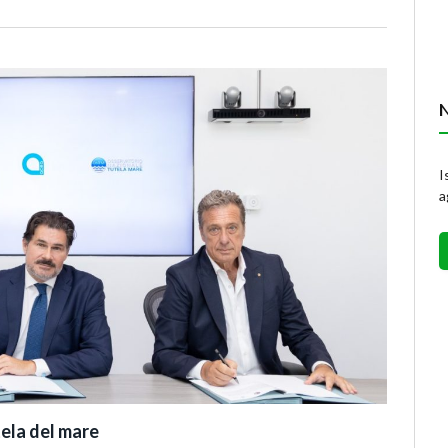
I
a
ela del mare