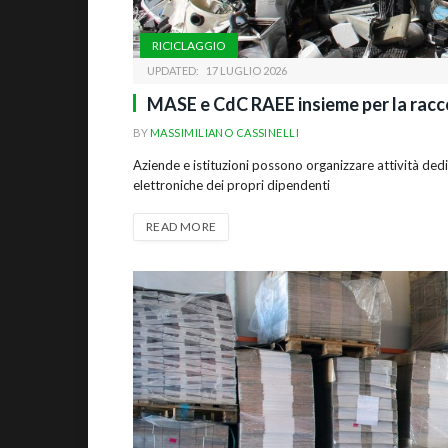
RICICLAGGIO
UPDATED:
17 LUGLIO 2026
MASE e CdC RAEE insieme per la raccol
BY
MASSIMILIANO CASSINELLI
Aziende e istituzioni possono organizzare attività dedic
elettroniche dei propri dipendenti
READ MORE