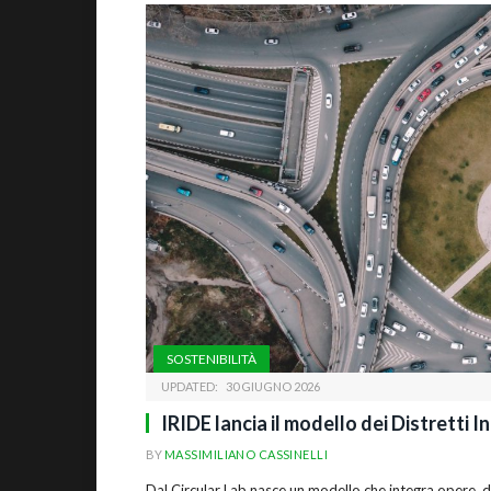
SOSTENIBILITÀ
UPDATED:
30 GIUGNO 2026
IRIDE lancia il modello dei Distretti I
BY
MASSIMILIANO CASSINELLI
Dal Circular Lab nasce un modello che integra opere, d