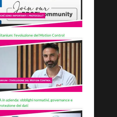
itanium: l’evoluzione del Motion Control
A in azienda: obblighi normativi, governance e
rotezione dei dati