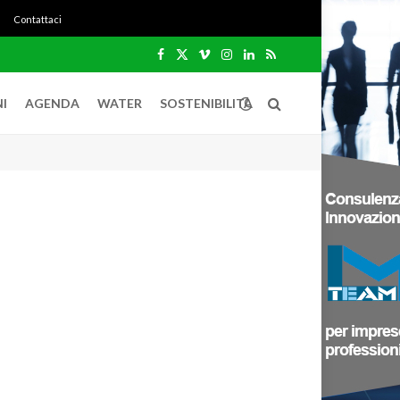
Contattaci
Facebook
X
Vimeo
Instagram
LinkedIn
RSS
(Twitter)
I
AGENDA
WATER
SOSTENIBILITÀ