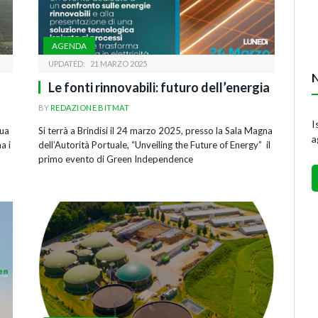
AGENDA
UPDATED:
21 MARZO 2025
Le fonti rinnovabili: futuro dell’energia
BY
REDAZIONE BITMAT
I
qua
Si terrà a Brindisi il 24 marzo 2025, presso la Sala Magna
a
a i
dell’Autorità Portuale, “Unveiling the Future of Energy” il
primo evento di Green Independence