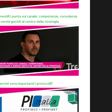
rendAI punta sul canale: competenze, consulenza
 servizi gestiti al centro della strategia
erché sono importanti i protocolli?