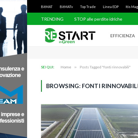
BitMAT
BitMATv
Top Trade
Linea EDP
Itis Ma
TRENDING
STOP alle perdite idriche
EFFICIENZA
SEI QUI:
Home
»
Posts Tagged "fonti rinnovabili"
BROWSING:
FONTI RINNOVABIL