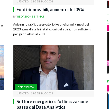
UPDATED:
12 GENNAIO 2024
Fonti rinnovabili, aumento del 39%
T
BY
REDAZIONE BITMAT
e
Anie rinnovabili, osservatorio Fer: nei primi 9 mesi del
 e
2023 eguagliate le installazioni del 2022, non sufficienti
P
per gli obiettivi al 2030
P
EFFICIENZA
UPDATED:
19 GENNAIO 2023
Settore energetico: l’ottimizzazione
passa dai Data Analytics