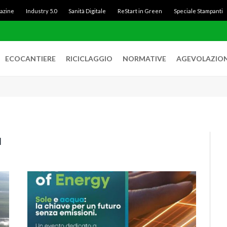
gazine
Industry 5.0
Sanità Digitale
ReStart in Green
Speciale Stampanti
ECOCANTIERE
RICICLAGGIO
NORMATIVE
AGEVOLAZION
I