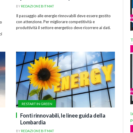
BY
REDAZIONE BITMAT
Il passaggio alle energie rinnovabili deve essere gestito
con attenzione. Per migliorare competitività e
to
produttività il settore energetico deve ricorrere ai dati.
ci
T
RESTART IN GREEN
I
Fonti rinnovabili, le linee guida della
p
Lombardia
BY
REDAZIONE BITMAT