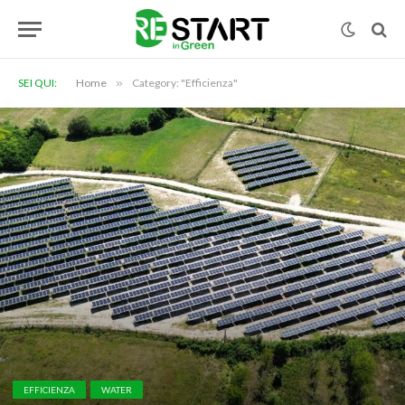
SEI QUI:
Home
»
Category: "Efficienza"
EFFICIENZA
WATER