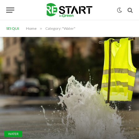
SEI QUI:
Home
»
Category: "Water"
WATER