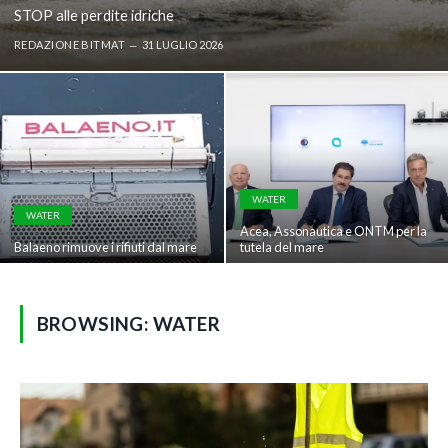
STOP alle perdite idriche
REDAZIONE BITMAT
31 LUGLIO 2026
WATER
WATER
Acea, Assonautica e ONTM per la
Balaeno rimuove i rifiuti dal mare
tutela del mare
BROWSING:
WATER