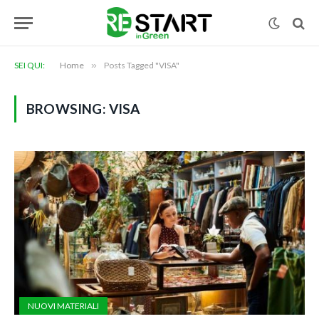
SEI QUI:
Home
»
Posts Tagged "VISA"
BROWSING:
VISA
NUOVI MATERIALI