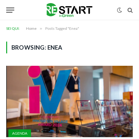
SEI QUI:
Home
»
Posts Tagged "Enea"
BROWSING:
ENEA
AGENDA