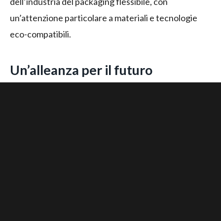
dell’industria del packaging flessibile, con
un’attenzione particolare a materiali e tecnologie
eco-compatibili.
Un’alleanza per il futuro
dell’imballaggio flessibile
COIM GROUP, leader nella produzione di specialità
chimiche e polimeri, e NORDMECCANICA, azienda
leader nella produzione di macchinari per il
rivestimento e la laminazione di film plastici e
cartacei, condividono una visione comune:
sviluppare tecnologie avanzate che combinino alte
prestazioni tecniche con un impatto ambientale