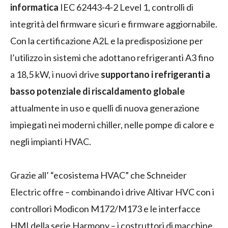
informatica
IEC 62443‑4‑2 Level 1, controlli di
integrità del firmware sicuri e firmware aggiornabile.
Con la certificazione A2L e la predisposizione per
l’utilizzo in sistemi che adottano refrigeranti A3 fino
a 18,5 kW, i nuovi drive
supportano i refrigeranti a
basso potenziale di riscaldamento globale
attualmente in uso e quelli di nuova generazione
impiegati nei moderni chiller, nelle pompe di calore e
negli impianti HVAC.
Grazie all’ “ecosistema HVAC” che Schneider
Electric offre – combinando i drive Altivar HVC con i
controllori Modicon M172/M173 e le interfacce
HMI della serie Harmony – i costruttori di macchine