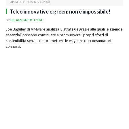
UPDATED:
30 MARZO 2023
Telco innovative e green: non è impossibile!
BY
REDAZIONE BITMAT
Joe Baguley di VMware analizza 3 strategie grazie alle quali le aziende
essenziali possono continuare a promuovere i propri sforzi di
sostenibilità senza compromettere le esigenze dei consumatori
connessi.