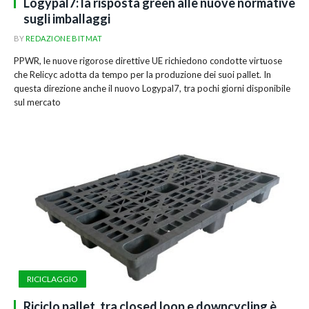
Logypal7: la risposta green alle nuove normative
sugli imballaggi
BY
REDAZIONE BITMAT
PPWR, le nuove rigorose direttive UE richiedono condotte virtuose
che Relicyc adotta da tempo per la produzione dei suoi pallet. In
questa direzione anche il nuovo Logypal7, tra pochi giorni disponibile
sul mercato
RICICLAGGIO
Riciclo pallet, tra closed loop e downcycling è