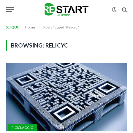
SEI QUI:
Home
»
Posts Tagged "Relicyc"
BROWSING:
RELICYC
RICICLAGGIO