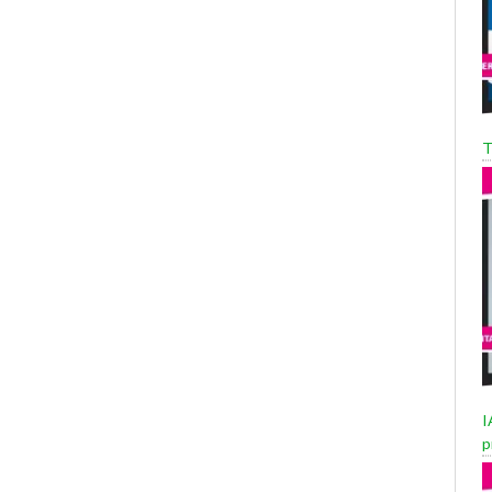
T
I
p