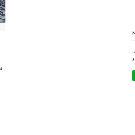
I
a
ad