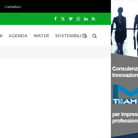
Contattaci
Facebook
X
Vimeo
Instagram
LinkedIn
RSS
(Twitter)
I
AGENDA
WATER
SOSTENIBILITÀ