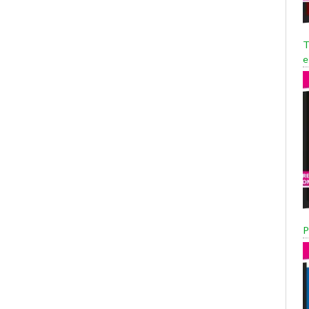
T
e
P