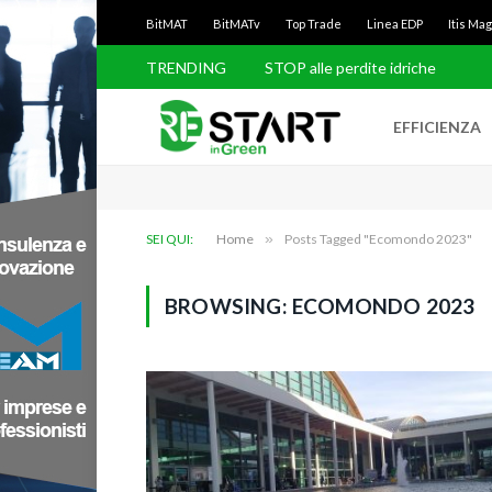
BitMAT
BitMATv
Top Trade
Linea EDP
Itis Ma
TRENDING
STOP alle perdite idriche
EFFICIENZA
SEI QUI:
Home
»
Posts Tagged "Ecomondo 2023"
BROWSING:
ECOMONDO 2023