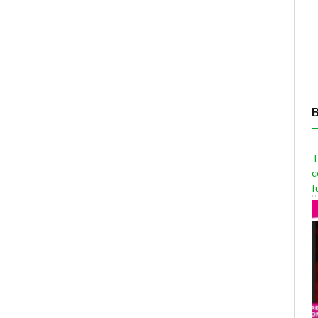
T
c
f