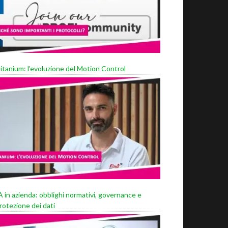
itanium: l’evoluzione del Motion Control
A in azienda: obblighi normativi, governance e
rotezione dei dati