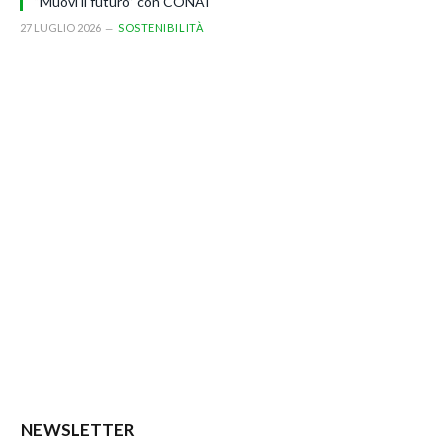
“Muovi il futuro” con CONAI
27 LUGLIO 2026
SOSTENIBILITÀ
NEWSLETTER