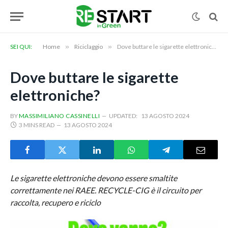
SEI QUI:
Home
»
Riciclaggio
»
Dove buttare le sigarette elettroniche?
Dove buttare le sigarette
elettroniche?
BY
MASSIMILIANO CASSINELLI
UPDATED:
13 AGOSTO 2024
3 MINS READ
13 AGOSTO 2024
Le sigarette elettroniche devono essere smaltite
correttamente nei RAEE. RECYCLE-CIG è il circuito per
raccolta, recupero e riciclo