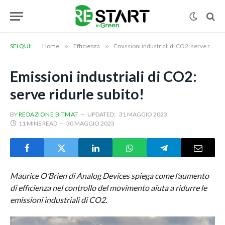
SEI QUI:
Home
»
Efficienza
»
Emissioni industriali di CO2: serve ridurle subito!
Emissioni industriali di CO2:
serve ridurle subito!
BY
REDAZIONE BITMAT
UPDATED:
31 MAGGIO 2023
11 MINS READ
30 MAGGIO 2023
Maurice O’Brien di Analog Devices spiega come l’aumento
di efficienza nel controllo del movimento aiuta a ridurre le
emissioni industriali di CO2.