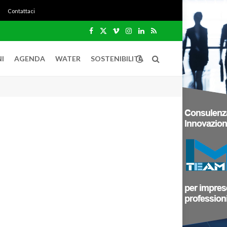
Contattaci
Facebook
X
Vimeo
Instagram
LinkedIn
RSS
(Twitter)
I
AGENDA
WATER
SOSTENIBILITÀ