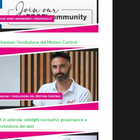
itanium: l’evoluzione del Motion Control
A in azienda: obblighi normativi, governance e
rotezione dei dati