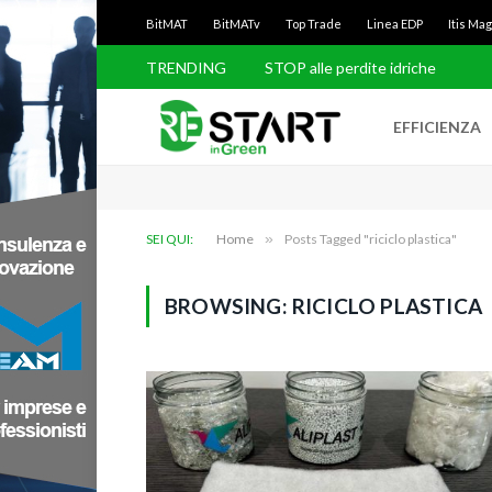
BitMAT
BitMATv
Top Trade
Linea EDP
Itis Ma
TRENDING
STOP alle perdite idriche
EFFICIENZA
SEI QUI:
Home
»
Posts Tagged "riciclo plastica"
BROWSING:
RICICLO PLASTICA