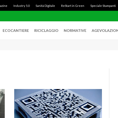
gazine
Industry 5.0
Sanità Digitale
ReStart in Green
Speciale Stampanti
ECOCANTIERE
RICICLAGGIO
NORMATIVE
AGEVOLAZION