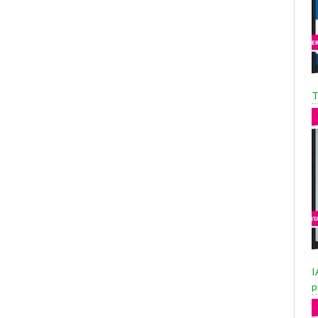
T
I
p