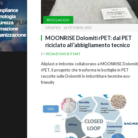
RICICLAGGIO
UPDATED:
24 OTTOBRE 2025
MOONRISE Dolomiti rPET: dal PET
riciclato all’abbigliamento tecnico
BY
REDAZIONE BITMAT
Aliplast e Imbotex collaborano a MOONRISE Dolomit
rPET, il progetto che trasforma le bottiglie in PET
raccolte sulle Dolomiti in imbottiture tecniche eco-
friendly