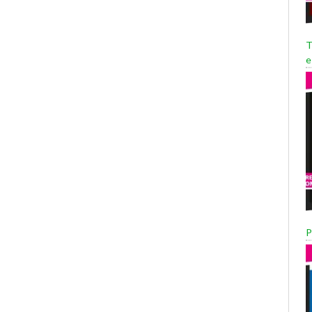
T
e
P