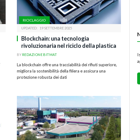
RICICLAGGIO
UPDATED:
19 SETTEMBRE 2025
Blockchain: una tecnologia
rivoluzionaria nel riciclo della plastica
I
BY
REDAZIONE BITMAT
a
i
La blockchain offre una tracciabilità dei rifiuti superiore,
migliora la sostenibilità della filiera e assicura una
protezione robusta dei dati