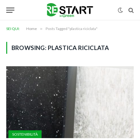
SEI QUI:
Home
»
Posts Tagged "plastica riciclata"
BROWSING:
PLASTICA RICICLATA
SOSTENIBILITÀ