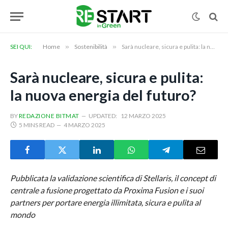
SEI QUI:
Home
»
Sostenibilità
»
Sarà nucleare, sicura e pulita: la nuova energia del futuro?
Sarà nucleare, sicura e pulita:
la nuova energia del futuro?
BY
REDAZIONE BITMAT
UPDATED:
12 MARZO 2025
5 MINS READ
4 MARZO 2025
Pubblicata la validazione scientifica di Stellaris, il concept di
centrale a fusione progettato da Proxima Fusion e i suoi
partners per portare energia illimitata, sicura e pulita al
mondo