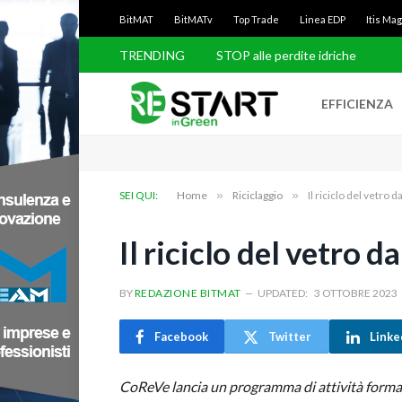
BitMAT
BitMATv
Top Trade
Linea EDP
Itis Ma
TRENDING
Balaeno rimuove i rifiuti dal mare
EFFICIENZA
SEI QUI:
Home
»
Riciclaggio
»
Il riciclo del vetro d
Il riciclo del vetro da
BY
REDAZIONE BITMAT
UPDATED:
3 OTTOBRE 2023
Facebook
Twitter
Linke
CoReVe lancia un programma di attività formativ