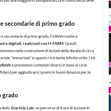
ente per una maggiore consapevolezza e conoscenza delle
T
e
e e secondarie di primo grado
rie e secondarie di primo grado, CoReVe mette a
d e digitali, realizzati con H-FARM
. Questi
utonomo nella costruzione di lezioni della durata di circa
eriale “immortale” in quanto riciclabile infinite volte. I kit
CoReVe
e prevedono contenuti diversi in base al ciclo
sfidarsi per aggiudicarsi i premi in buoni Amazon per la
P
o grado
a dello
StartUp Lab
: un percorso di 4 ore di lezione in