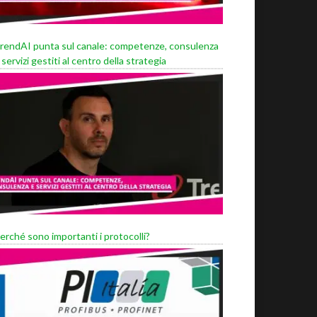
rendAI punta sul canale: competenze, consulenza
 servizi gestiti al centro della strategia
erché sono importanti i protocolli?