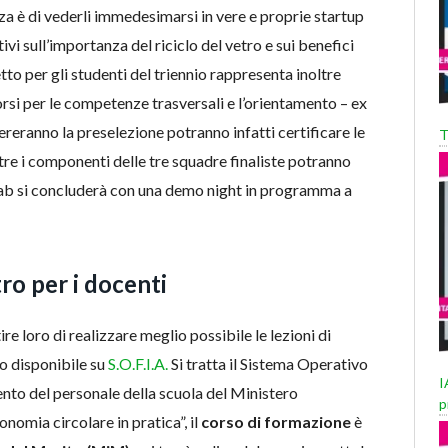
za è di vederli immedesimarsi in vere e proprie startup
vi sull’importanza del riciclo del vetro e sui benefici
tto per gli studenti del triennio rappresenta inoltre
rsi per le competenze trasversali e l’orientamento – ex
ereranno la preselezione potranno infatti certificare le
T
e i componenti delle tre squadre finaliste potranno
p Lab si concluderà con una demo night in programma a
ro per i docenti
e loro di realizzare meglio possibile le lezioni di
vo disponibile su
S.O.F.I.A.
Si tratta il Sistema Operativo
I
ento del personale della scuola del Ministero
p
conomia circolare in pratica”, il
corso di formazione
è