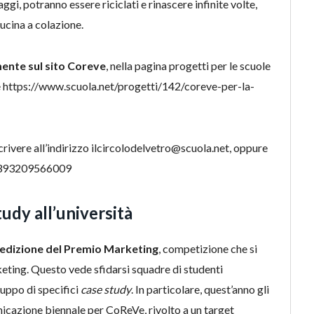
gi, potranno essere riciclati e rinascere infinite volte,
ucina a colazione.
mente sul sito
Coreve
, nella pagina progetti per le scuole
ale https://www.scuola.net/progetti/142/coreve-per-la-
crivere all’indirizzo ilcircolodelvetro@scuola.net, oppure
 +393209566009
study all’università
 edizione del Premio Marketing
, competizione che si
keting. Questo vede sfidarsi squadre di studenti
iluppo di specifici
case study
. In particolare, quest’anno gli
icazione biennale per CoReVe, rivolto a un target