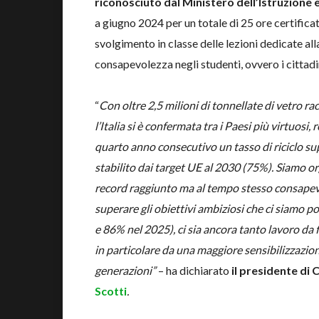
riconosciuto dal Ministero dell’Istruzione 
a giugno 2024 per un totale di 25 ore certificat
svolgimento in classe delle lezioni dedicate al
consapevolezza negli studenti, ovvero i cittadi
“
Con oltre 2,5 milioni di tonnellate di vetro ra
l’Italia si è confermata tra i Paesi più virtuosi, 
quarto anno consecutivo un tasso di riciclo su
stabilito dai target UE al 2030 (75%). Siamo or
record raggiunto ma al tempo stesso consapev
superare gli obiettivi ambiziosi che ci siamo p
e 86% nel 2025), ci sia ancora tanto lavoro da
in particolare da una maggiore sensibilizzazion
generazioni”
– ha dichiarato
il presidente di
Scotti
.