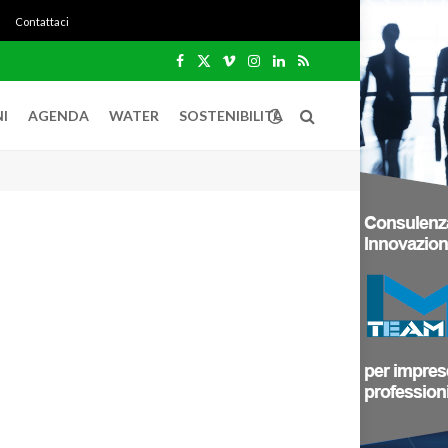
Contattaci
Facebook
X
Vimeo
Instagram
LinkedIn
RSS
(Twitter)
I
AGENDA
WATER
SOSTENIBILITÀ