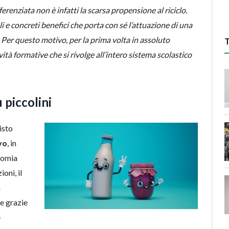
fferenziata non è infatti la scarsa propensione al riciclo.
i e concreti benefici che porta con sé l’attuazione di una
 Per questo motivo, per la prima volta in assoluto
à formative che si rivolge all’intero sistema scolastico
ù piccolini
isto
vo
, in
nomia
oni, il
a
he grazie
e