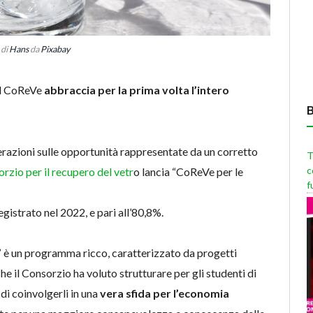
 di
Hans
da
Pixabay
dal CoReVe
abbraccia per la prima volta l’intero
nerazioni sulle opportunità rappresentate da un corretto
T
c
orzio per il recupero del vetr
o lancia “CoReVe per le
f
registrato nel 2022, e pari all’80,8%.
”
è un programma ricco, caratterizzato da progetti
che il Consorzio ha voluto strutturare per gli studenti di
è di coinvolgerli in una
vera sfida per l’economia