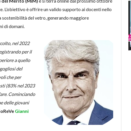
e del Merito (MiM)
e si terrà online dal prossimo ottobre
e. L’obiettivo è offrire un valido supporto ai docenti nello
la sostenibilità del vetro, generando maggiore
ni di domani.
ccolto, nel 2022
registrando per il
periore a quello
gogliosi del
oli che per
osti (83% nel 2023
 fare. Cominciando
e delle giovani
 CoReVe
Gianni