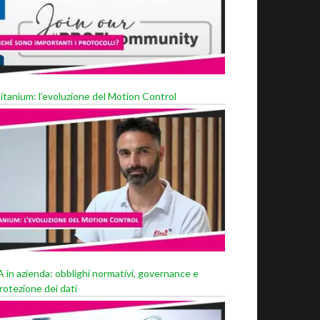
itanium: l’evoluzione del Motion Control
A in azienda: obblighi normativi, governance e
rotezione dei dati