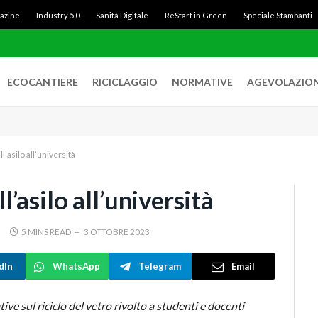
gazine
Industry 5.0
Sanità Digitale
ReStart in Green
Speciale Stampanti
ECOCANTIERE
RICICLAGGIO
NORMATIVE
AGEVOLAZION
all’asilo all’università
ll’asilo all’università
5 MINS READ
3 OTTOBRE 2023
dIn
WhatsApp
Telegram
Email
e sul riciclo del vetro rivolto a studenti e docenti