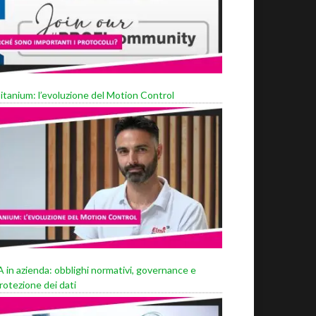
itanium: l’evoluzione del Motion Control
A in azienda: obblighi normativi, governance e
rotezione dei dati