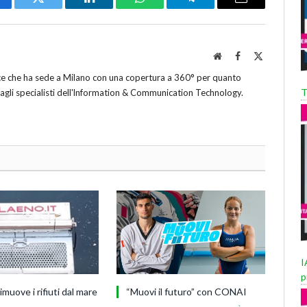
cebook
Twitter
LinkedIn
WhatsApp
Telegram
Email
Website
Facebook
X
(Twitter)
ice che ha sede a Milano con una copertura a 360° per quanto
T
 agli specialisti dell'lnformation & Communication Technology.
I
p
imuove i rifiuti dal mare
“Muovi il futuro” con CONAI