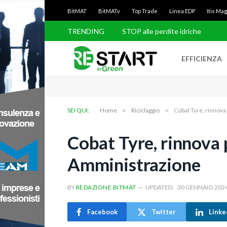
BitMAT
BitMATv
Top Trade
Linea EDP
Itis Ma
TRENDING
STOP alle perdite idriche
EFFICIENZA
SEI QUI:
Home
»
Riciclaggio
»
Cobat Tyre, rinnova
Cobat Tyre, rinnova 
Amministrazione
BY
REDAZIONE BITMAT
UPDATED:
30 GENNAIO 202
Facebook
Twitter
Linke