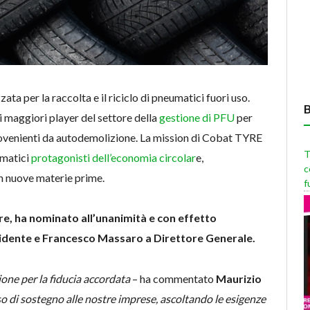
ata per la raccolta e il riciclo di pneumatici fuori uso.
i maggiori player del settore della
gestione di PFU
per
provenienti da autodemolizione. La mission di Cobat TYRE
T
umatici
protagonisti dell’economia circolar
e,
c
 in nuove materie prime.
f
re, ha nominato all’unanimità e con effetto
idente e Francesco Massaro a Direttore Generale.
ione per la fiducia accordata
– ha commentato
Maurizio
o di sostegno alle nostre imprese, ascoltando le esigenze