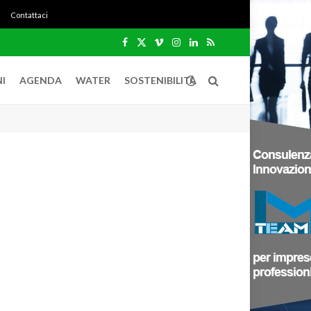
Contattaci
Facebook
X
Vimeo
Instagram
LinkedIn
RSS
(Twitter)
I
AGENDA
WATER
SOSTENIBILITÀ