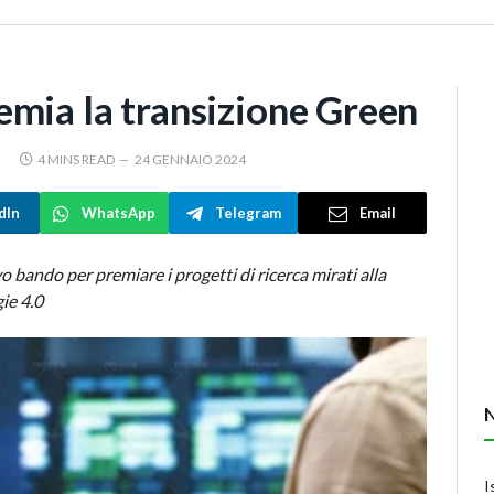
emia la transizione Green
4 MINS READ
24 GENNAIO 2024
dIn
WhatsApp
Telegram
Email
bando per premiare i progetti di ricerca mirati alla
ie 4.0
I