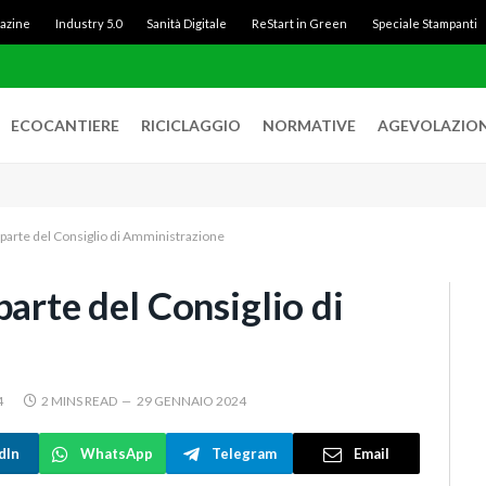
gazine
Industry 5.0
Sanità Digitale
ReStart in Green
Speciale Stampanti
ECOCANTIERE
RICICLAGGIO
NORMATIVE
AGEVOLAZION
 parte del Consiglio di Amministrazione
parte del Consiglio di
4
2 MINS READ
29 GENNAIO 2024
dIn
WhatsApp
Telegram
Email