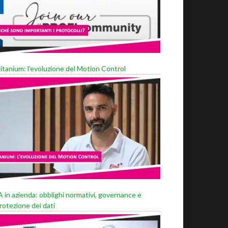
itanium: l’evoluzione del Motion Control
A in azienda: obblighi normativi, governance e
rotezione dei dati