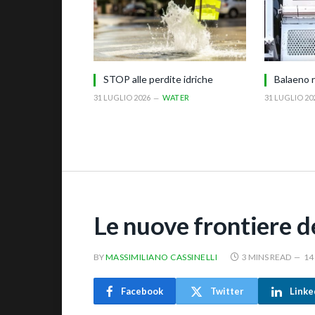
STOP alle perdite idriche
Balaeno r
31 LUGLIO 2026
WATER
31 LUGLIO 20
Le nuove frontiere de
BY
MASSIMILIANO CASSINELLI
3 MINS READ
14
Facebook
Twitter
Linke