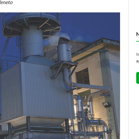
Veneto
I
a