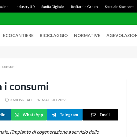
gazine
Industry 5.0
Sanità Digitale
ReStart in Green
Speciale Stampanti
ECOCANTIERE
RICICLAGGIO
NORMATIVE
AGEVOLAZION
a i consumi
a i consumi
3 MINS READ
16 MAGGIO 2026
dIn
WhatsApp
Telegram
Email
le, l’impianto di cogenerazione a servizio dello