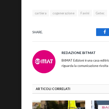
cartiera
cogenerazione
Favini
Getec
SHARE.
Fa
REDAZIONE BITMAT
BitMAT Edizioni è una casa editr
riguarda la comunicazione rivolta
ARTICOLI CORRELATI