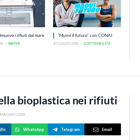
imuove i rifiuti dal mare
“Muovi il futuro” con CONAI
26
WATER
27 LUGLIO 2026
SOSTENIBILITÀ
lla bioplastica nei rifiuti
 MAGGIO 2026
dIn
WhatsApp
Telegram
Email