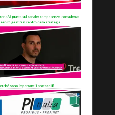
rendAI punta sul canale: competenze, consulenza
 servizi gestiti al centro della strategia
erché sono importanti i protocolli?