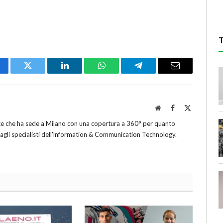
cebook
Twitter
LinkedIn
WhatsApp
Telegram
Email
Website
Facebook
X
(Twitter)
ice che ha sede a Milano con una copertura a 360° per quanto
 agli specialisti dell'lnformation & Communication Technology.