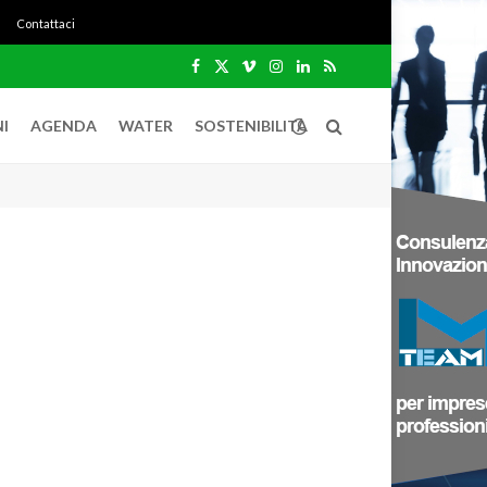
Contattaci
Facebook
X
Vimeo
Instagram
LinkedIn
RSS
(Twitter)
I
AGENDA
WATER
SOSTENIBILITÀ