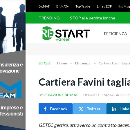
BitMAT
BitMATv
Top Trade
Linea EDP
Itis Ma
TRENDING
STOP alle perdite idriche
EFFICIENZA
SEI QUI:
Home
»
Efficienza
»
Cartiera Favini tagli
Cartiera Favini tagli
BY
REDAZIONE BITMAT
UPDATED:
16 MAGGIO 2026
Facebook
Twitter
Linke
GETEC gestirà, attraverso un contratto decenna