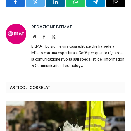
Facebook
Twitter
LinkedIn
WhatsApp
Telegram
Email
REDAZIONE BITMAT
Website
Facebook
X
(Twitter)
BitMAT Edizioni è una casa editrice che ha sede a
Milano con una copertura a 360° per quanto riguarda
la comunicazione rivolta agli specialisti dell'lnformation
& Communication Technology.
ARTICOLI CORRELATI