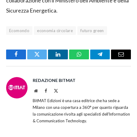
collaborazione con il Ministero dell’Ambiente e della
Sicurezza Energetica.
Ecomondo
economia circolare
futuro green
Facebook
Twitter
LinkedIn
WhatsApp
Telegram
Email
REDAZIONE BITMAT
Website
Facebook
X
(Twitter)
BitMAT Edizioni è una casa editrice che ha sede a
Milano con una copertura a 360° per quanto riguarda
la comunicazione rivolta agli specialisti dell'lnformation
& Communication Technology.