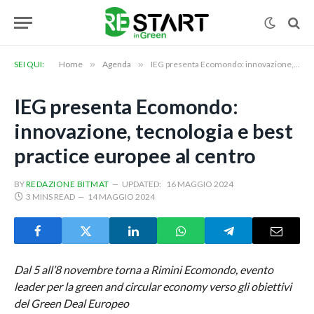
SEI QUI:
Home
»
Agenda
»
IEG presenta Ecomondo: innovazione, tecnologia e best practice europee al centro
IEG presenta Ecomondo:
innovazione, tecnologia e best
practice europee al centro
BY
REDAZIONE BITMAT
UPDATED:
16 MAGGIO 2024
3 MINS READ
14 MAGGIO 2024
Dal 5 all’8 novembre torna a Rimini Ecomondo, evento
leader per la green and circular economy verso gli obiettivi
del Green Deal Europeo