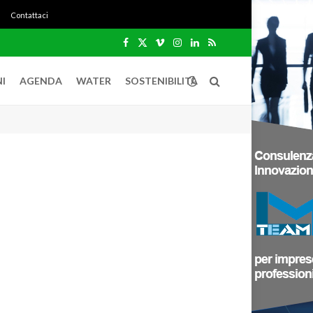
Contattaci
Facebook
X
Vimeo
Instagram
LinkedIn
RSS
(Twitter)
I
AGENDA
WATER
SOSTENIBILITÀ