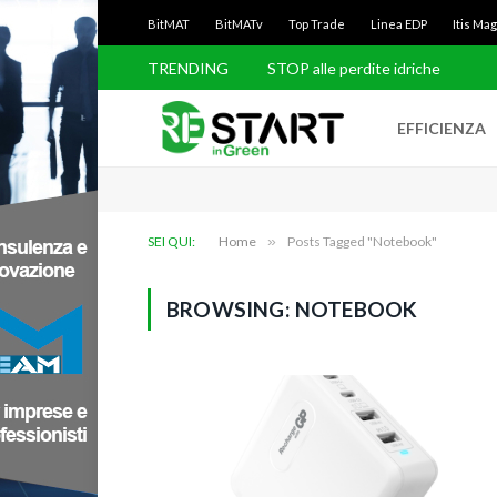
BitMAT
BitMATv
Top Trade
Linea EDP
Itis Ma
TRENDING
STOP alle perdite idriche
EFFICIENZA
SEI QUI:
Home
»
Posts Tagged "Notebook"
BROWSING:
NOTEBOOK