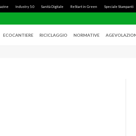
gazine
Industry 5.0
Sanità Digitale
ReStart in Green
Speciale Stampanti
ECOCANTIERE
RICICLAGGIO
NORMATIVE
AGEVOLAZION