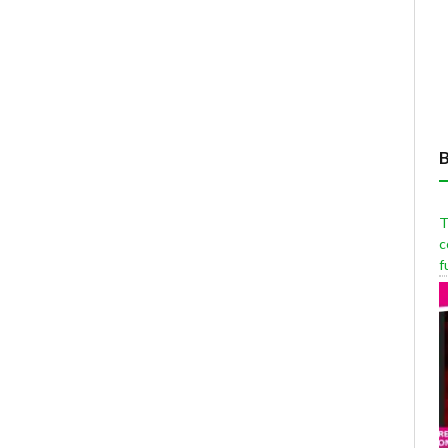
T
c
f