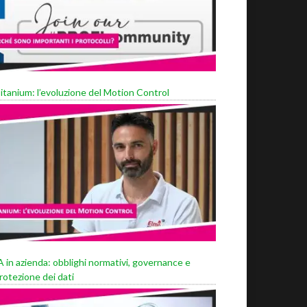
itanium: l’evoluzione del Motion Control
A in azienda: obblighi normativi, governance e
rotezione dei dati