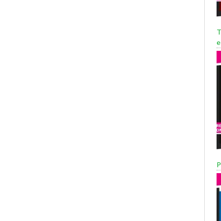
T
e
P