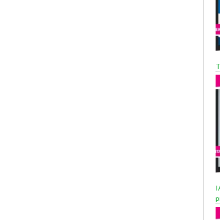
T
I
p