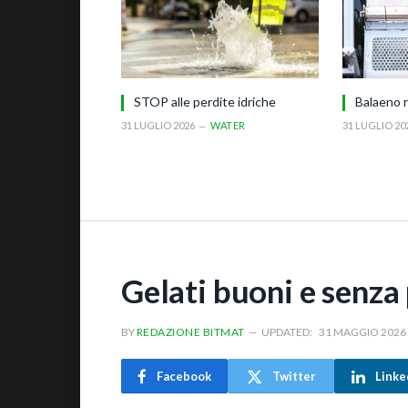
STOP alle perdite idriche
Balaeno r
31 LUGLIO 2026
WATER
31 LUGLIO 20
Gelati buoni e senza 
BY
REDAZIONE BITMAT
UPDATED:
31 MAGGIO 2026
Facebook
Twitter
Linke