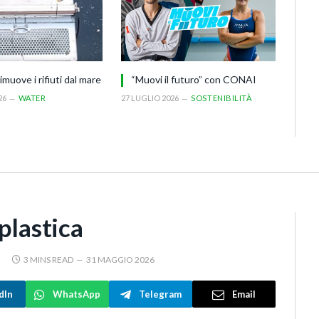
imuove i rifiuti dal mare
“Muovi il futuro” con CONAI
26
WATER
27 LUGLIO 2026
SOSTENIBILITÀ
plastica
3 MINS READ
31 MAGGIO 2026
dIn
WhatsApp
Telegram
Email