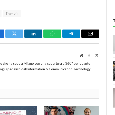
Tramvia
cebook
Twitter
LinkedIn
WhatsApp
Telegram
Email
Website
Facebook
X
(Twitter)
ice che ha sede a Milano con una copertura a 360° per quanto
 agli specialisti dell'lnformation & Communication Technology.