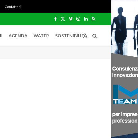
Contattaci
Facebook
X
Vimeo
Instagram
LinkedIn
RSS
(Twitter)
I
AGENDA
WATER
SOSTENIBILITÀ