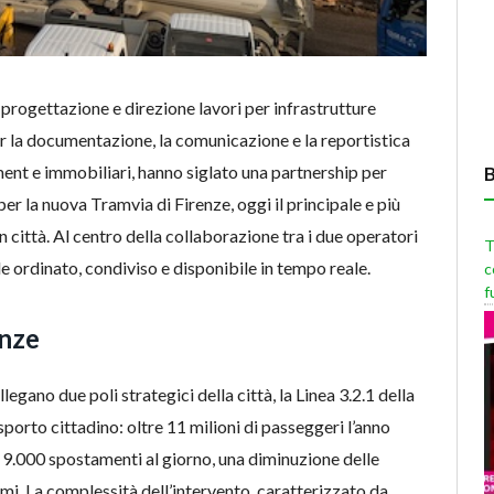
 progettazione e direzione lavori per infrastrutture
r la documentazione, la comunicazione e la reportistica
ement e immobiliari, hanno siglato una partnership per
er la nuova Tramvia di Firenze, oggi il principale e più
n città. Al centro della collaborazione tra i due operatori
T
le ordinato, condiviso e disponibile in tempo reale.
c
f
enze
egano due poli strategici della città, la Linea 3.2.1 della
sporto cittadino: oltre 11 milioni di passeggeri l’anno
ca 9.000 spostamenti al giorno, una diminuzione delle
mmi. La complessità dell’intervento, caratterizzato da