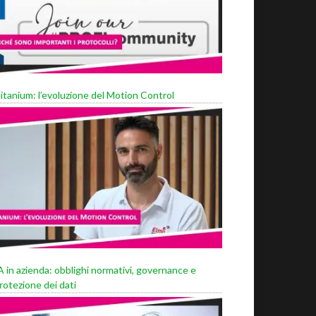
itanium: l’evoluzione del Motion Control
A in azienda: obblighi normativi, governance e
rotezione dei dati