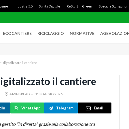
gazine
Industry 5.0
Sanità Digitale
ReStart in Green
Speciale Stampanti
ECOCANTIERE
RICICLAGGIO
NORMATIVE
AGEVOLAZION
: digitalizzato il cantiere
igitalizzato il cantiere
4 MINS READ
31 MAGGIO 2026
dIn
WhatsApp
Telegram
Email
 gestito “in diretta” grazie alla collaborazione tra