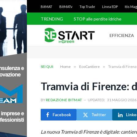
BitMAT
BitMATv
Top Trade
Linea EDP
Itis Ma
TRENDING
STOP alle perdite idriche
EFFICIENZA
SEI QUI:
Home
»
EcoCantiere
»
Tramvia di Firenze
Tramvia di Firenze: d
BY
REDAZIONE BITMAT
UPDATED:
31 MAGGIO 2026
Facebook
Twitter
Linke
La nuova Tramvia di Firenze è digitale: cantiere