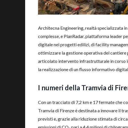
Architecna Engineering, realtà specializzata in
complesse, e PlanRadar, piattaforma leader pe
digitale nei progetti edilizi, di facility manag
ottimizzare la gestione operativa del cantiere p
articolato intervento infrastrutturale in corso i
la realizzazione di un flusso informativo digita
I numeri della Tramvia di Fir
Con un tracciato di 7,2 km e 17 fermate che coll
Tramvia di Firenze è destinata a innovare il tra
previsti e, grazie alla riduzione stimata di cir
emissioni di CO
pari a 4,4 milioni di chilogra