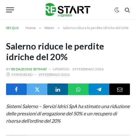
SEI QUI:
Home
»
Water
»
Salerno riduce le perdite idriche del 20%
Salerno riduce le perdite
idriche del 20%
BY
REDAZIONE BITMAT
UPDATED:
19 FEBBRAIO 2026
3 MINS READ
19 FEBBRAIO 2026
Sistemi Salerno – Servizi Idrici SpA ha stimato una riduzione
delle pressioni di erogazione del 50% e un recupero di
risorsa dell’ordine del 20%