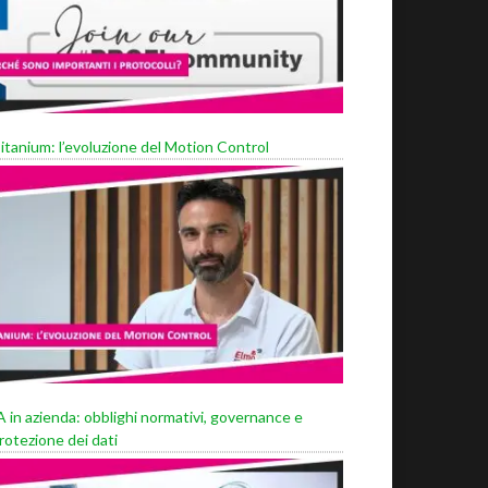
itanium: l’evoluzione del Motion Control
A in azienda: obblighi normativi, governance e
rotezione dei dati