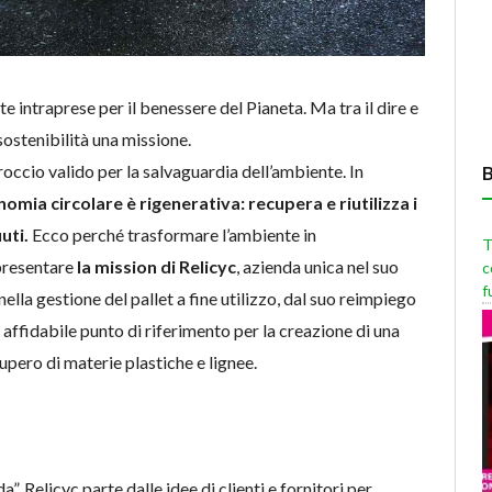
ete intraprese per il benessere del Pianeta. Ma tra il dire e
sostenibilità una missione.
occio valido per la salvaguardia dell’ambiente. In
nomia circolare è rigenerativa: recupera e riutilizza i
iuti.
Ecco perché trasformare l’ambiente in
T
presentare
la mission di Relicyc
, azienda unica nel suo
c
f
nella gestione del pallet a fine utilizzo, dal suo reimpiego
 affidabile punto di riferimento per la creazione di una
upero di materie plastiche e lignee.
 Relicyc parte dalle idee di clienti e fornitori per