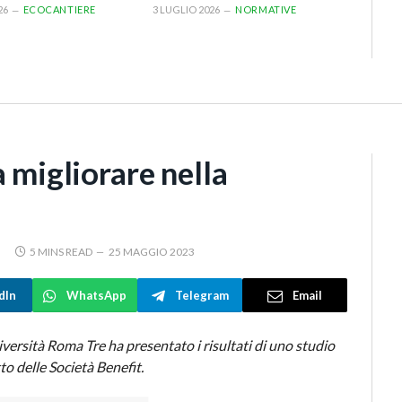
26
ECOCANTIERE
3 LUGLIO 2026
NORMATIVE
 migliorare nella
5 MINS READ
25 MAGGIO 2023
dIn
WhatsApp
Telegram
Email
versità Roma Tre ha presentato i risultati di uno studio
to delle Società Benefit.