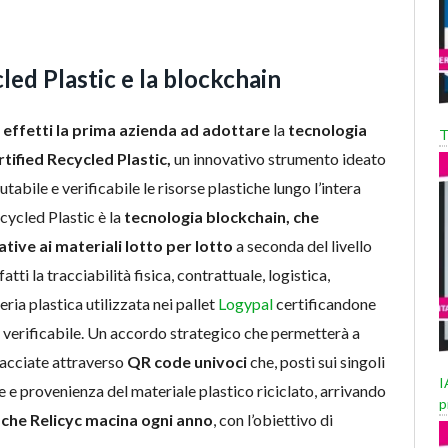
ed Plastic e la blockchain
li effetti la prima azienda ad adottare
la
tecnologia
T
ified Recycled Plastic,
un innovativo strumento ideato
abile e verificabile le risorse plastiche lungo l’intera
ecycled Plastic è la
tecnologia blockchain, che
tive ai materiali lotto per lotto
a seconda del livello
atti la tracciabilità fisica, contrattuale, logistica,
ria plastica utilizzata nei pallet
Logypal
certificandone
e verificabile. Un accordo strategico che permetterà a
racciate attraverso
QR code univoci
che, posti sui singoli
I
he e provenienza del materiale plastico riciclato, arrivando
p
ca che Relicyc macina ogni anno
, con l’obiettivo di