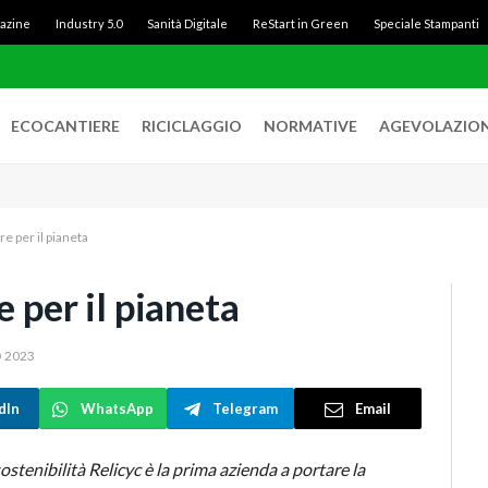
gazine
Industry 5.0
Sanità Digitale
ReStart in Green
Speciale Stampanti
ECOCANTIERE
RICICLAGGIO
NORMATIVE
AGEVOLAZION
re per il pianeta
e per il pianeta
 2023
dIn
WhatsApp
Telegram
Email
ostenibilità Relicyc è la prima azienda a portare la