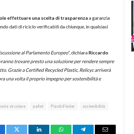
ole effettuare una scelta di trasparenza
a garanzia
ndo dati di riciclo verificabili da chiunque, in qualsiasi
 discussione al Parlamento Europeo
”, dichiara
Riccardo
vranno trovare presto una soluzione per rendere sempre
tto. Grazie a Certified Recycled Plastic, Relicyc arriverà
a una volta il proprio impegno per sostenibilità e
omia circolare
pallet
PlasticFinder
sostenibilità
cebook
Twitter
LinkedIn
WhatsApp
Telegram
Email