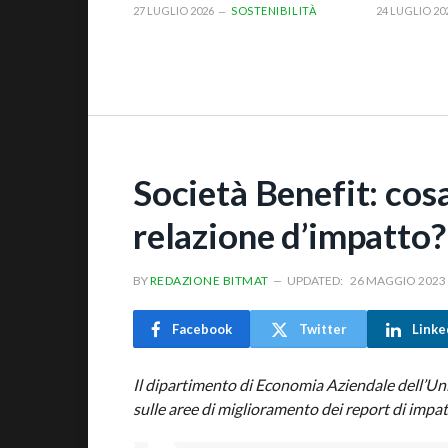
27 LUGLIO 2026
SOSTENIBILITÀ
24 LUGLIO 20
Società Benefit: cosa
relazione d’impatto?
BY
REDAZIONE BITMAT
UPDATED:
26 MAGGIO 2023
Facebook
Twitter
Linke
Il dipartimento di Economia Aziendale dell’Uni
sulle aree di miglioramento dei report di impat