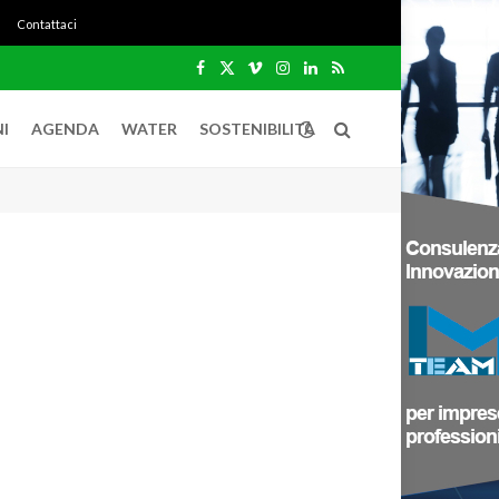
Contattaci
Facebook
X
Vimeo
Instagram
LinkedIn
RSS
(Twitter)
I
AGENDA
WATER
SOSTENIBILITÀ