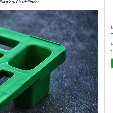
astic di PlasticFinder.
I
a