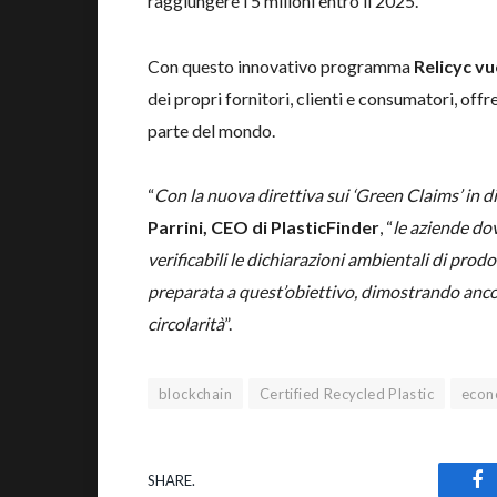
raggiungere i 5 milioni entro il 2025.
Con questo innovativo programma
Relicyc vu
dei propri fornitori, clienti e consumatori, offre
parte del mondo.
“
Con la nuova direttiva sui ‘Green Claims’ in
Parrini, CEO di PlasticFinder
, “
le aziende do
verificabili le dichiarazioni ambientali di prodo
preparata a quest’obiettivo, dimostrando ancor
circolarità
”.
blockchain
Certified Recycled Plastic
econ
SHARE.
Fa