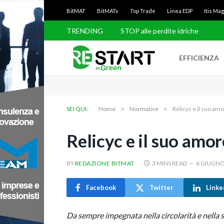
BitMAT
BitMATv
Top Trade
Linea EDP
Itis Ma
TRENDING
Balaeno rimuove i rifiuti dal mare
EFFICIENZA
SEI QUI:
Home
»
Normative
»
Relicyc e il suo amo
Relicyc e il suo amor
BY
REDAZIONE BITMAT
3 MINS READ
6 GIUGNO
Facebook
Twitter
Linke
Da sempre impegnata nella circolarità e nella s