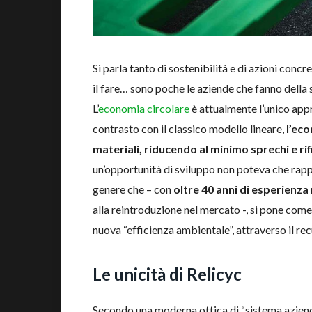
Si parla tanto di sostenibilità e di azioni concr
il fare… sono poche le aziende che fanno della 
L’
economia circolare
è attualmente l’unico appr
contrasto con il classico modello lineare,
l’eco
materiali, riducendo al minimo sprechi e rif
un’opportunità di sviluppo non poteva che rap
genere che – con
oltre 40 anni di esperienza
alla reintroduzione nel mercato -, si pone come
nuova “efficienza ambientale”, attraverso il rec
Le unicità di Relicyc
Secondo una moderna ottica di “sistema azienda”,