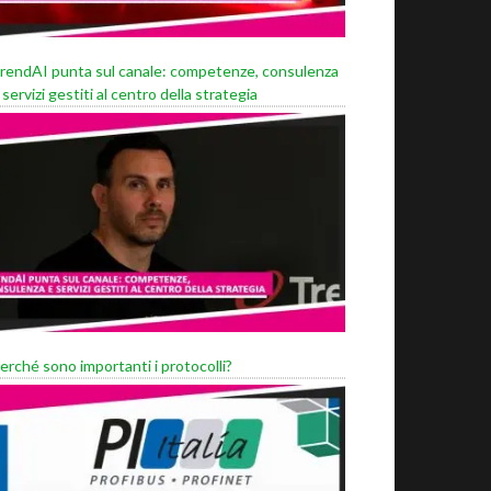
rendAI punta sul canale: competenze, consulenza
 servizi gestiti al centro della strategia
erché sono importanti i protocolli?