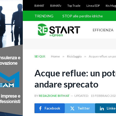
BitMAT
BitMATv
Top Trade
Linea EDP
Itis Ma
TRENDING
STOP alle perdite idriche
EFFICIENZA
SEI QUI:
Home
»
Riciclaggio
»
Acque reflue: un po
Acque reflue: un pot
andare sprecato
BY
REDAZIONE BITMAT
UPDATED:
15 FEBBRAIO 202
Facebook
Twitter
Linke