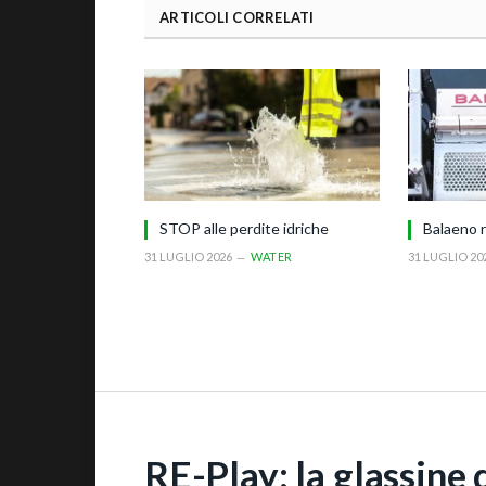
ARTICOLI CORRELATI
STOP alle perdite idriche
Balaeno r
31 LUGLIO 2026
WATER
31 LUGLIO 20
RE-Play: la glassine