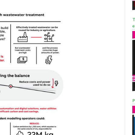
T
e
P