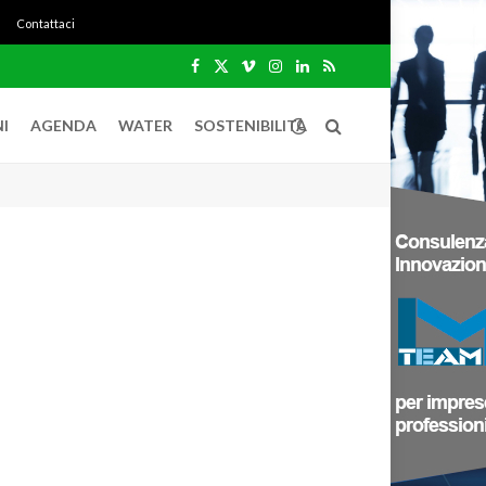
Contattaci
Facebook
X
Vimeo
Instagram
LinkedIn
RSS
(Twitter)
I
AGENDA
WATER
SOSTENIBILITÀ