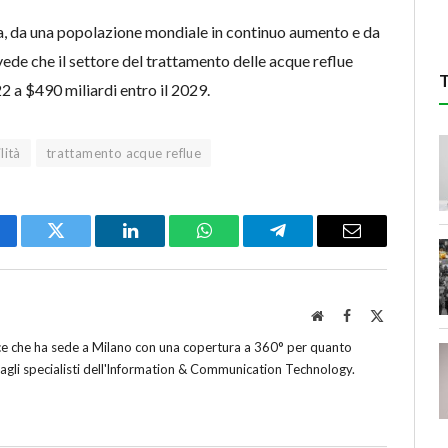
a, da una popolazione mondiale in continuo aumento e da
ede che il settore del trattamento delle acque reflue
 a $490 miliardi entro il 2029.
lità
trattamento acque reflue
cebook
Twitter
LinkedIn
WhatsApp
Telegram
Email
Website
Facebook
X
(Twitter)
ice che ha sede a Milano con una copertura a 360° per quanto
 agli specialisti dell'lnformation & Communication Technology.