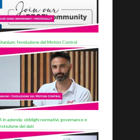
itanium: l’evoluzione del Motion Control
A in azienda: obblighi normativi, governance e
rotezione dei dati