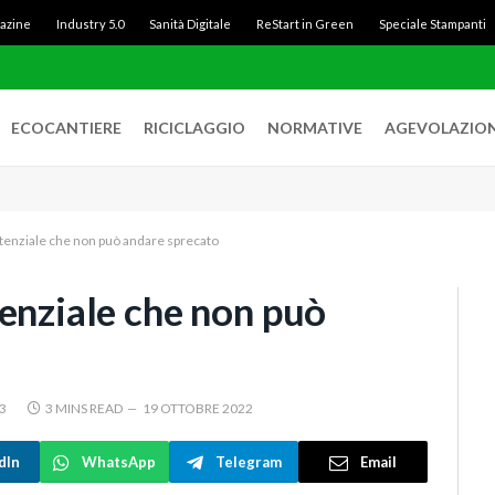
gazine
Industry 5.0
Sanità Digitale
ReStart in Green
Speciale Stampanti
ECOCANTIERE
RICICLAGGIO
NORMATIVE
AGEVOLAZION
tenziale che non può andare sprecato
enziale che non può
3
3 MINS READ
19 OTTOBRE 2022
dIn
WhatsApp
Telegram
Email