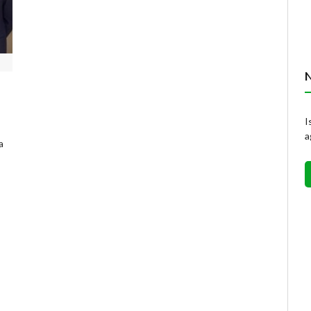
I
a
a