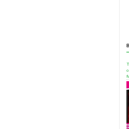
T
c
f