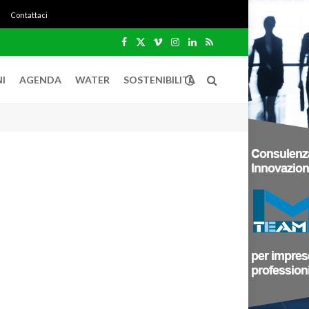
Contattaci
Facebook
X
Vimeo
Instagram
LinkedIn
RSS
(Twitter)
I
AGENDA
WATER
SOSTENIBILITÀ