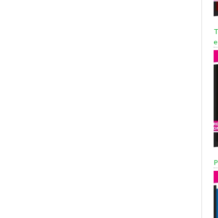
T
e
P