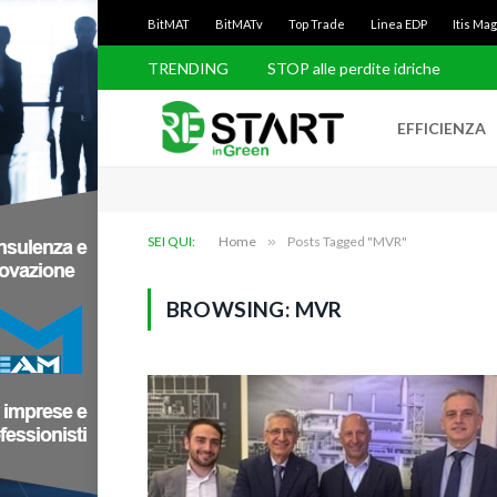
BitMAT
BitMATv
Top Trade
Linea EDP
Itis Ma
TRENDING
STOP alle perdite idriche
EFFICIENZA
SEI QUI:
Home
»
Posts Tagged "MVR"
BROWSING:
MVR