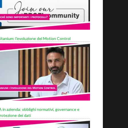
itanium: l’evoluzione del Motion Control
A in azienda: obblighi normativi, governance e
rotezione dei dati