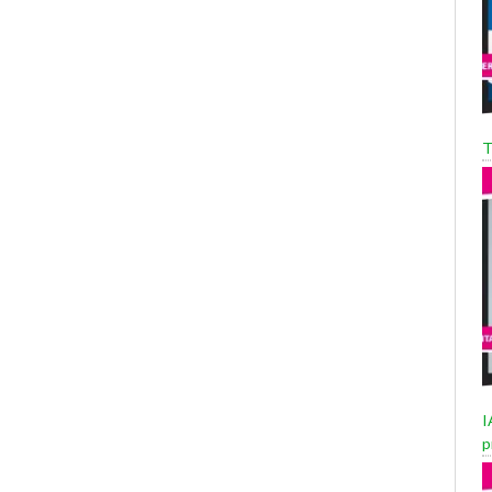
T
I
p