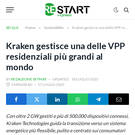
SEI QUI:
Home
»
Sostenibilità
»
Kraken gestisce una delle VPP residenziali più grandi al mondo
Kraken gestisce una delle VPP
residenziali più grandi al
mondo
BY
REDAZIONE BITMAT
UPDATED:
18 LUGLIO 2025
3 MINS READ
17 LUGLIO 2025
Con oltre 2 GW gestiti e più di 500.000 dispositivi connessi,
Kraken Technologies guida la transizione verso un sistema
energetico più flessibile, pulito e centrato sui consumatori